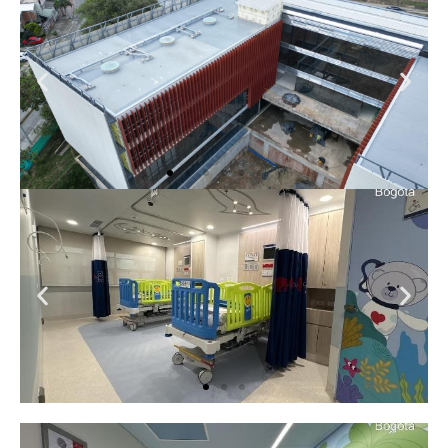
HOSPITAL
UNIVERSITARIO
DEL VALLE
EVARISTO GARCIA
E.S.E.
FUNDACION